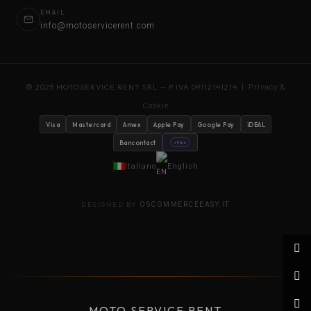
EMAIL
info@motoservicerent.com
© 2025 MOTOSERVICE RENT SRL — P.IVA 09112141214 |
Privacy &
Cookie
Visa
Mastercard
Amex
Apple Pay
Google Pay
iDEAL
Bancontact
stripe
Italiano
English
DESIGNED BY
OSCOMMERCEEASY.IT
MOTO SERVICE RENT