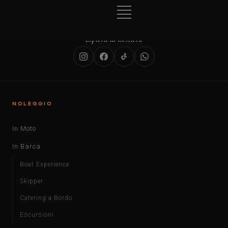
MOTO SERVICE RENT
Esplora la Costiera
NOLEGGIO
In Moto
In Barca
Boat Experience
Skipper
Catering a Bordo
Escursioni